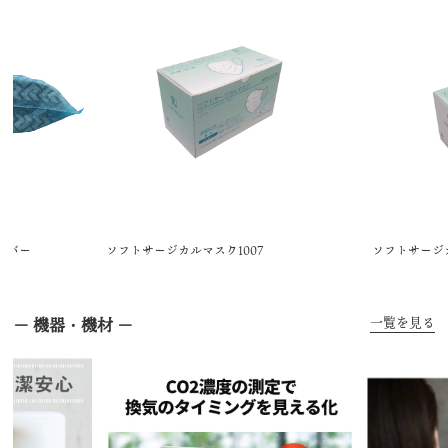
カバー
ソフトサージカルマスク1007
ソフトサージカ
一覧を見る
－ 機器・機材 －