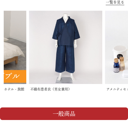
一覧を見る
ト（ホテル・旅館
不織布患者衣（男女兼用）
アメニティセ
一般商品