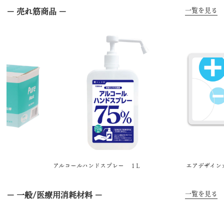
一覧を見る
－ 売れ筋商品 －
アルコールハンドスプレー １L
エアデザイン
一覧を見る
－ 一般/医療用消耗材料 －