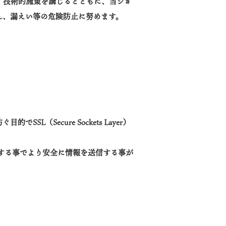
、技術的施策を講じるとともに、当ショ
ん、漏えい等の危険防止に努めます。
防ぐ目的で
SSL（Secure Sockets Layer）
用する事でより安全に情報を送信する事が