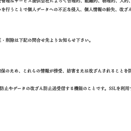
全管理はサービス提供会社によって合理的、組織的、物理的、人的
いを行うことで個人データへの不正な侵入、個人情報の紛失、改ざ
正・削除は下記の問合せ先よりお知らせ下さい。
確保のため、これらの情報が傍受、妨害または改ざんされることを
聴防止やデータの改ざん防止送受信する機能のことです。SSLを利