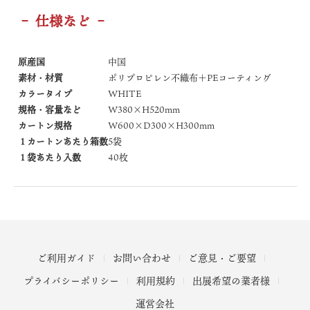
– 仕様など –
原産国
中国
素材・材質
ポリプロピレン不織布＋PEコーティング
カラータイプ
WHITE
規格・容量など
W380×H520mm
カートン規格
W600×D300×H300mm
１カートンあたり箱数
5袋
１袋あたり入数
40枚
ご利用ガイド
お問い合わせ
ご意見・ご要望
プライバシーポリシー
利用規約
出展希望の業者様
運営会社