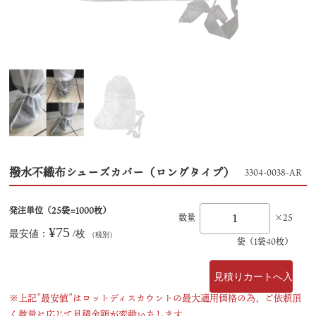
撥水不織布シューズカバー（ロングタイプ）
3304-0038-AR
発注単位（25袋=1000枚）
数量
×25
¥75
最安値：
/枚
（税別）
袋（1袋40枚）
※上記”最安値”はロットディスカウントの最大適用価格の為、ご依頼頂
く数量に応じて見積金額が変動いたします。