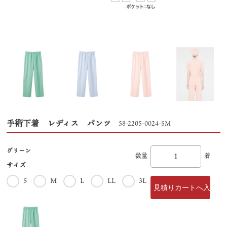
手術下着 レディス パンツ
58-2205-0024-SM
グリーン
数量
着
サイズ
S
M
L
LL
3L