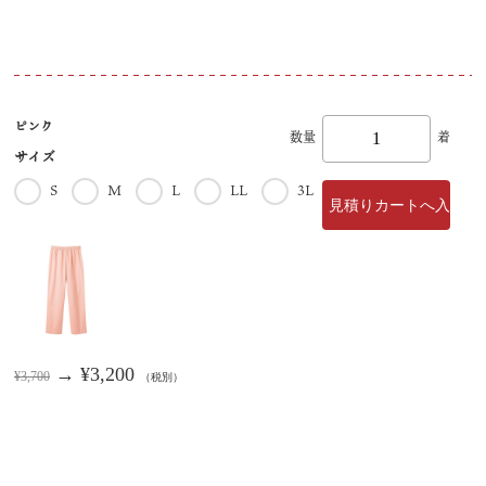
ピンク
数量
着
サイズ
S
M
L
LL
3L
→ ¥3,200
¥3,700
（税別）