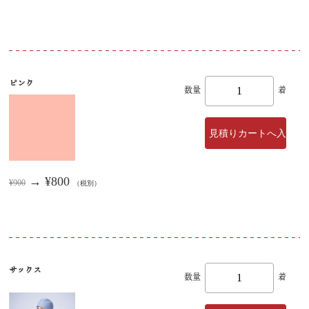
ピンク
数量
着
→ ¥800
¥900
（税別）
サックス
数量
着