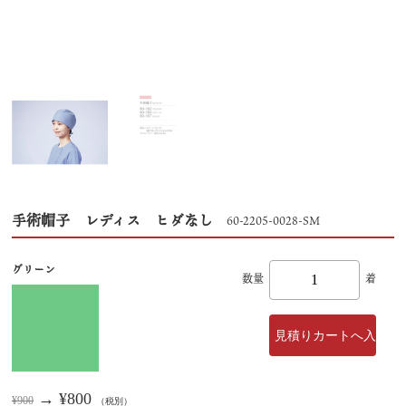
手術帽子 レディス ヒダなし
60-2205-0028-SM
グリーン
数量
着
→ ¥800
¥900
（税別）