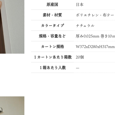
原産国
日本
素材・材質
ポリエチレン・布テー
カラータイプ
ナチュラル
規格・容量など
厚み0.025mm 巻き10
カートン規格
W372xD280xH317mm
１カートンあたり箱数
20個
１箱あたり入数
—