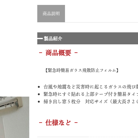
商品説明
製品紹介
– 商品概要 –
【緊急時簡易ガラス飛散防止フィルム】
台風や地震など災害時に起こるガラスの飛び
緊急時にすぐ貼れる上部テープ付き簡易タイ
掃き出し窓５枚分 対応サイズ（最大長さ２
– 仕様など –