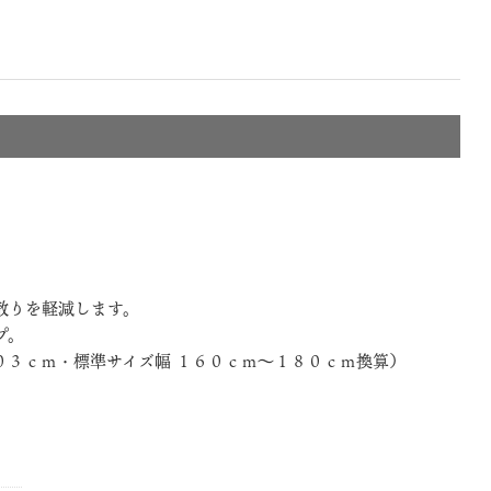
散りを軽減します。
プ。
０３ｃｍ・標準サイズ幅 １６０ｃｍ～１８０ｃｍ換算）