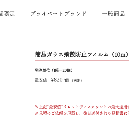
間限定
プライベートブランド
一般商品
簡易ガラス飛散防止フィルム（10m
発注単位（1箱＝20個）
¥820
最安値：
/個
（税別）
※上記”最安値”はロットディスカウントの最大適
※見積のご依頼を頂戴し、後日送付される見積書に